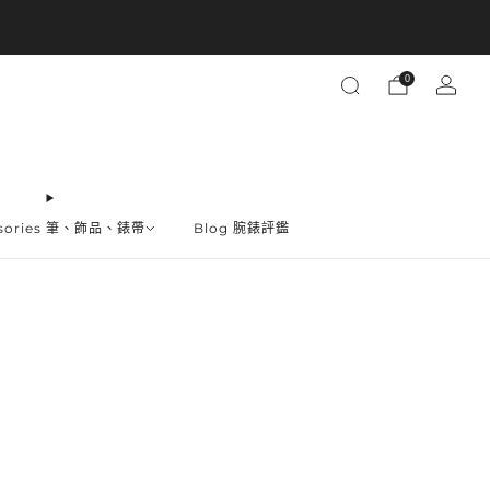
買越多省越多
0
ssories 筆、飾品、錶帶
Blog 腕錶評鑑