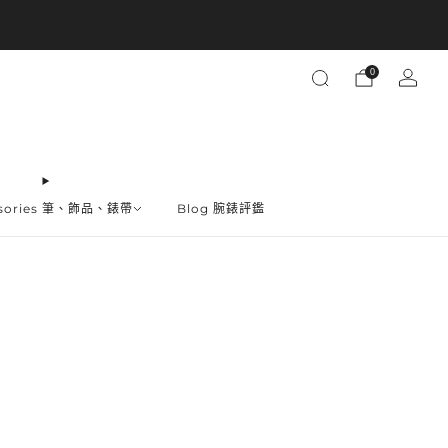
買越多省越多
0
ssories 筆、飾品、錶帶
Blog 腕錶評鑑