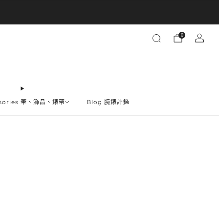
買越多省越多
0
ssories 筆、飾品、錶帶
Blog 腕錶評鑑