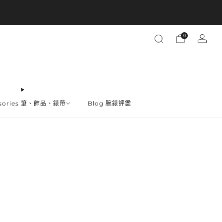
買越多省越多
0
ssories 筆、飾品、錶帶
Blog 腕錶評鑑