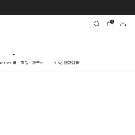
買越多省越多
0
ssories 筆、飾品、錶帶
Blog 腕錶評鑑