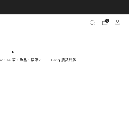
買越多省越多
0
ssories 筆、飾品、錶帶
Blog 腕錶評鑑