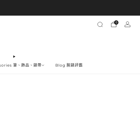
買越多省越多
0
ssories 筆、飾品、錶帶
Blog 腕錶評鑑