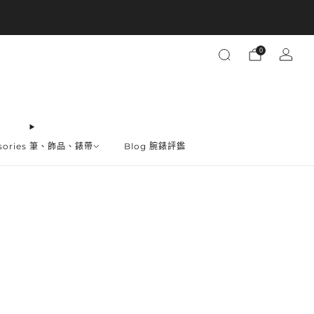
買越多省越多
0
ssories 筆、飾品、錶帶
Blog 腕錶評鑑